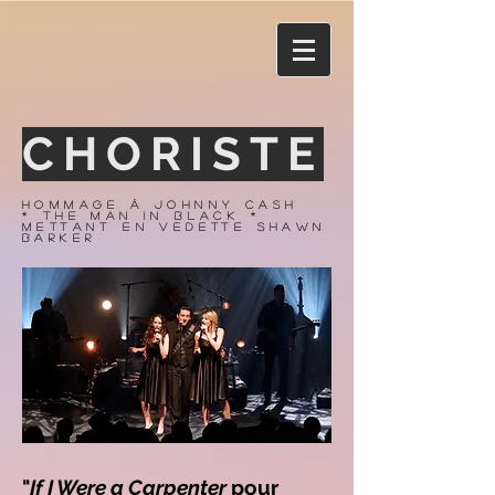
CHORISTE
hommage à johnny cash
* the man in black *
mettant en vedette shawn
barker
"
If I Were a Carpenter
pour